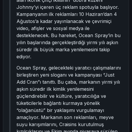
alan ikonik çiftçi ikilisinin “dobra kuzeni”
Johnny’yi içeren üç reklam spotuyla başlıyor.
Kampanyanın ilk reklamları 10 Haziran’dan 4
Ağustos’a kadar yayınlanacak ve çevrimiçi
video, afişler ve sosyal medya ile
desteklenecek. Bu hareket, Ocean Spray’in bu
yılın başlarında gerçekleştirdiği yirmi yılı aşkın
süredir ilk büyük marka yenilemesini takip
ediyor.
Ocean Spray, gelecekteki yaratıcı çalışmalarını
birleştiren yeni sloganı ve kampanyası “Just
Add Cran”ı tanıttı. Bu çaba, markanın yirmi yılı
aşkın süredir ilk kimlik yenilemesini
güçlendirebilir ve kültüre, yaratıcılığa ve
tüketicilerle bağlantı kurmaya yönelik
“olağanüstü” bir yaklaşımı vurgulamayı
amaçlıyor. Markanın son reklamları, meyve
suyu karışımlarını, Craisins kurutulmuş
kızılcıklarını ve Ekim ayında piyasaya sürülen