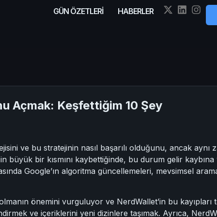
GÜN ÖZETLERİ
HABERLER
nu Açmak: Keşfettiğim 10 Şey
isini ve bu stratejinin nasıl başarılı olduğunu, ancak aynı z
iğin büyük bir kısmını kaybettiğinde, bu durum gelir kaybın
sında Google’ın algoritma güncellemeleri, mevsimsel arama ta
 olmanın önemini vurguluyor ve NerdWallet’in bu kayıpları tela
dirmek ve içeriklerini yeni dizinlere taşımak. Ayrıca, NerdWall