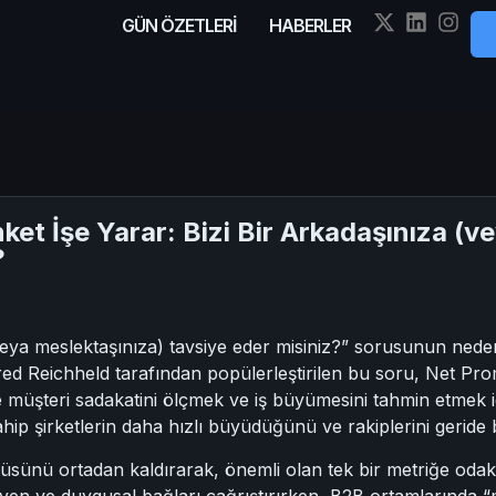
GÜN ÖZETLERİ
HABERLER
et İşe Yarar: Bizi Bir Arkadaşınıza (v
?
(veya meslektaşınıza) tavsiye eder misiniz?” sorusunun ned
 Fred Reichheld tarafından popülerleştirilen bu soru, Net P
 ve müşteri sadakatini ölçmek ve iş büyümesini tahmin etmek i
 şirketlerin daha hızlı büyüdüğünü ve rakiplerini geride bı
tüsünü ortadan kaldırarak, önemli olan tek bir metriğe oda
üven ve duygusal bağları çağrıştırırken, B2B ortamlarında “