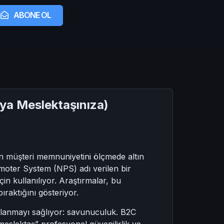
ABONE OL
eya Meslektaşınıza)
en müşteri memnuniyetini ölçmede altın
romoter System (NPS) adı verilen bir
çin kullanılıyor. Araştırmalar, bu
raktığını gösteriyor.
klanmayı sağlıyor: savunuculuk. B2C
meslektaş” profesyonel güvenilirlik ve