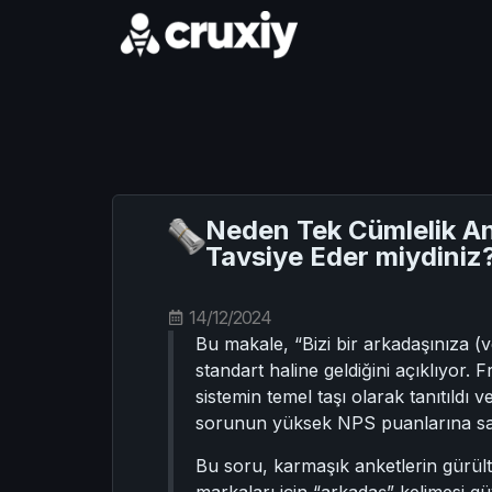
Neden Tek Cümlelik Ank
Tavsiye Eder miydiniz
14/12/2024
Bu makale, “Bizi bir arkadaşınıza 
standart haline geldiğini açıklıyor.
sistemin temel taşı olarak tanıtıldı
sorunun yüksek NPS puanlarına sahip
Bu soru, karmaşık anketlerin gürül
markaları için “arkadaş” kelimesi g