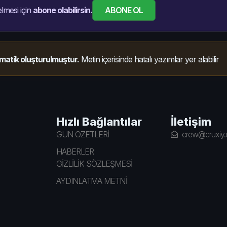
ABONE OL
lmesi için
abone olabilirsin.
matik oluşturulmuştur.
Metin içerisinde hatalı yazımlar yer alabilir
Hızlı Bağlantılar
İletişim
GÜN ÖZETLERİ
crew@cruxiy
HABERLER
GİZLİLİK SÖZLEŞMESİ
AYDINLATMA METNİ