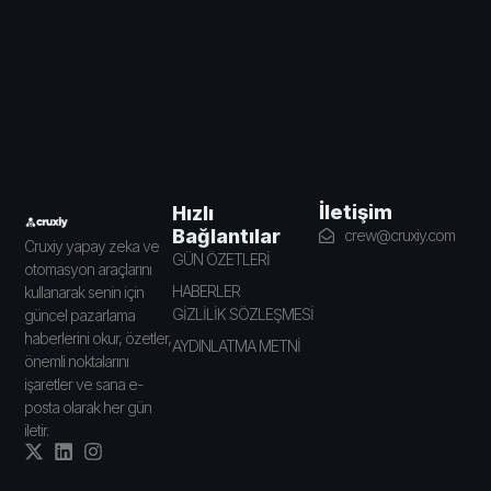
İletişim
Hızlı
Bağlantılar
crew@cruxiy.com
Cruxiy yapay zeka ve
GÜN ÖZETLERİ
otomasyon araçlarını
HABERLER
kullanarak senin için
GİZLİLİK SÖZLEŞMESİ
güncel pazarlama
haberlerini okur, özetler,
AYDINLATMA METNİ
önemli noktalarını
işaretler ve sana e-
posta olarak her gün
iletir.