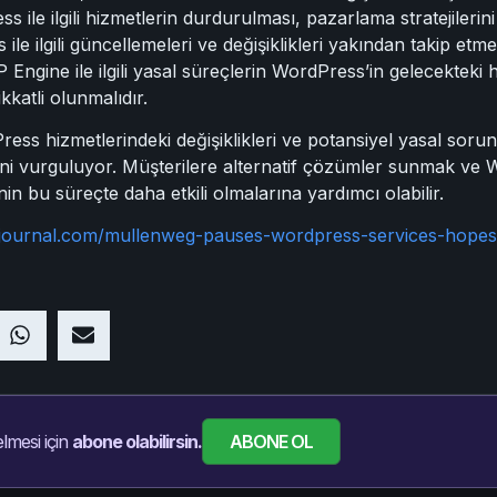
 ile ilgili hizmetlerin durdurulması, pazarlama stratejilerini ve
e ilgili güncellemeleri ve değişiklikleri yakından takip etme
WP Engine ile ilgili yasal süreçlerin WordPress’in gelecektek
kkatli olunmalıdır.
ess hizmetlerindeki değişiklikleri ve potansiyel yasal sor
iğini vurguluyor. Müşterilere alternatif çözümler sunmak ve Wo
n bu süreçte daha etkili olmalarına yardımcı olabilir.
ejournal.com/mullenweg-pauses-wordpress-services-hopes
ABONE OL
lmesi için
abone olabilirsin.