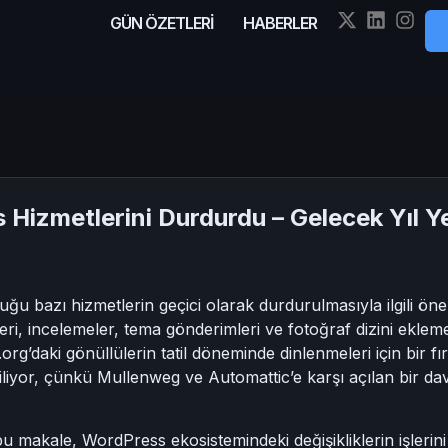
GÜN ÖZETLERİ
HABERLER
Hizmetlerini Durdurdu – Gelecek Yıl 
 bazı hizmetlerin geçici olarak durdurulmasıyla ilgili öneml
ri, incelemeler, tema gönderimleri ve fotoğraf dizini eklem
’daki gönüllülerin tatil döneminde dinlenmeleri için bir f
iliyor, çünkü Mullenweg ve Automattic’e karşı açılan bir d
u makale, WordPress ekosistemindeki değişikliklerin işlerini 