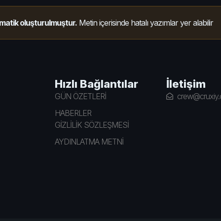
matik oluşturulmuştur.
Metin içerisinde hatalı yazımlar yer alabilir
Hızlı Bağlantılar
İletişim
GÜN ÖZETLERİ
crew@cruxiy
HABERLER
GİZLİLİK SÖZLEŞMESİ
AYDINLATMA METNİ