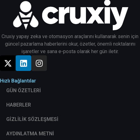
Cruxiy yapay zeka ve otomasyon araçlarını kullanarak senin için
güncel pazarlama haberlerini okur, özetler, önemli noktalarını
işaretler ve sana e-posta olarak her gün iletir.
Hızlı Bağlantılar
GÜN ÖZETLERİ
HABERLER
GİZLİLİK SÖZLEŞMESİ
AYDINLATMA METNİ