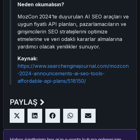
Neden okumalısın?
MozCon 2024’te duyurulan AI SEO araçları ve
uygun fiyatlı API planları, pazarlamacıların ve
girişimcilerin SEO stratejilerini optimize
etmelerine ve veri odaklı kararlar almalarına
yardımcı olacak yenilikler sunuyor.
Kaynak:
https://www.searchenginejournal.com/mozcon
-2024-announcements-ai-seo-tools-
affordable-api-plans/518150/
PAYLAŞ
Haber özetlerinin her gün e-posta kutuna gelmesi için