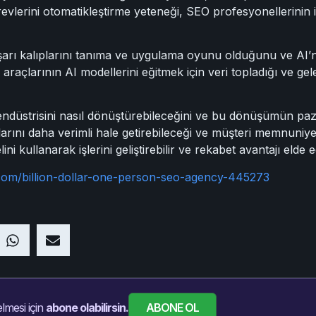
evlerini otomatikleştirme yeteneği, SEO profesyonellerinin işl
ı kalıplarını tanıma ve uygulama oyunu olduğunu ve AI’nin
araçlarının AI modellerini eğitmek için veri topladığı ve 
ndüstrisini nasıl dönüştürebileceğini ve bu dönüşümün paz
slarını daha verimli hale getirebileceği ve müşteri memnuniyeti
ni kullanarak işlerini geliştirebilir ve rekabet avantajı elde ed
.com/billion-dollar-one-person-seo-agency-445273
ABONE OL
lmesi için
abone olabilirsin.