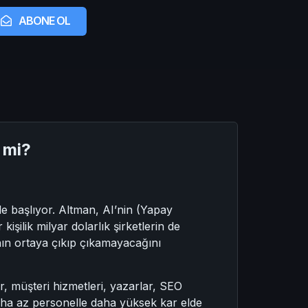
ABONE OL
 mi?
sle başlıyor. Altman, AI’nin (Yapay
kişilik milyar dolarlık şirketlerin de
nın ortaya çıkıp çıkamayacağını
r, müşteri hizmetleri, yazarlar, SEO
n daha az personelle daha yüksek kar elde