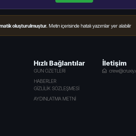
matik oluşturulmuştur.
Metin içerisinde hatalı yazımlar yer alabilir
Hızlı Bağlantılar
İletişim
GÜN ÖZETLERİ
crew@cruxiy
HABERLER
GİZLİLİK SÖZLEŞMESİ
AYDINLATMA METNİ