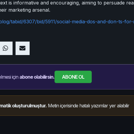
 text is informative and encouraging, aiming to persuade rea
heir marketing arsenal.
blog/tabid/6307/bid/5911/social-media-dos-and-don-ts-for-
ABONE OL
lmesi için
abone olabilirsin.
matik oluşturulmuştur.
Metin içerisinde hatalı yazımlar yer alabilir