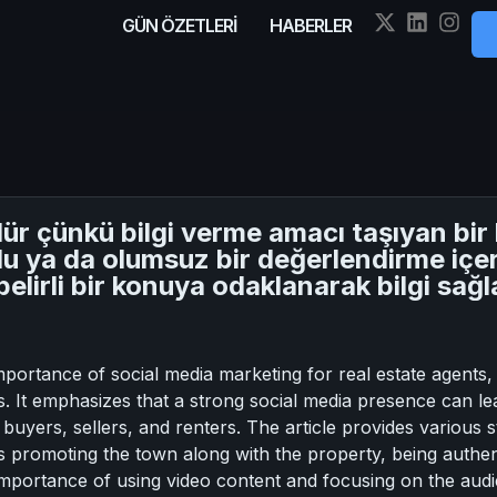
GÜN ÖZETLERİ
HABERLER
ür çünkü bilgi verme amacı taşıyan bir 
u ya da olumsuz bir değerlendirme içer
, belirli bir konuya odaklanarak bilgi s
portance of social media marketing for real estate agents, hig
It emphasizes that a strong social media presence can lead
 buyers, sellers, and renters. The article provides various s
as promoting the town along with the property, being authe
e importance of using video content and focusing on the audi