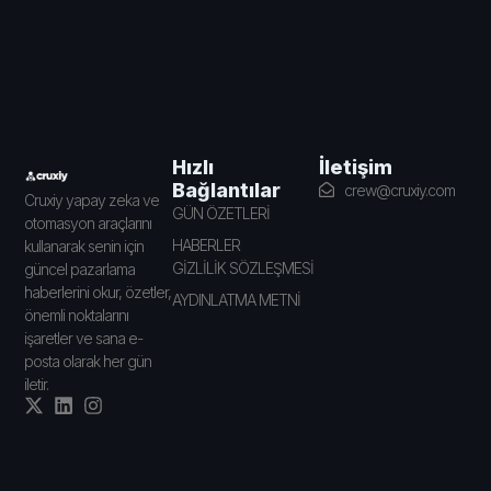
İletişim
Hızlı
Bağlantılar
crew@cruxiy.com
Cruxiy yapay zeka ve
GÜN ÖZETLERİ
otomasyon araçlarını
HABERLER
kullanarak senin için
GİZLİLİK SÖZLEŞMESİ
güncel pazarlama
haberlerini okur, özetler,
AYDINLATMA METNİ
önemli noktalarını
işaretler ve sana e-
posta olarak her gün
iletir.