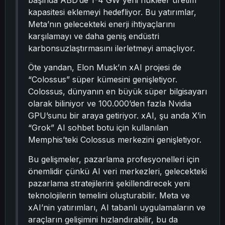
başında ABD’de 1-4 GW yeni nükleer üretim
kapasitesi eklemeyi hedefliyor. Bu yatırımlar,
Meta’nın gelecekteki enerji ihtiyaçlarını
karşılamayı ve daha geniş endüstri
karbonsuzlaştırmasını ilerletmeyi amaçlıyor.
Öte yandan, Elon Musk’ın xAI projesi de
“Colossus” süper kümesini genişletiyor.
Colossus, dünyanın en büyük süper bilgisayarı
olarak biliniyor ve 100.000’den fazla Nvidia
GPU’sunu bir araya getiriyor. xAI, şu anda X’in
“Grok” AI sohbet botu için kullanılan
Memphis’teki Colossus merkezini genişletiyor.
Bu gelişmeler, pazarlama profesyonelleri için
önemlidir çünkü AI veri merkezleri, gelecekteki
pazarlama stratejilerini şekillendirecek yeni
teknolojilerin temelini oluşturabilir. Meta ve
xAI’nin yatırımları, AI tabanlı uygulamaların ve
araçların gelişimini hızlandırabilir, bu da