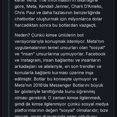
karar verdi. The Information’ın bildirdiğine
göre, Meta, Kendall Jenner, Charli D’Amelio,
Chris Paul ve daha fazlasının benzerliğinde
chatbotlar oluşturmak için milyonlarca dolar
harcadıktan sonra bu botlardan vazgeçti.
Neden? Çünkü kimse ünlülerin bot
versiyonlarıyla konuşmak istemiyor. Meta’nın
uygulamalarının temel unsurları olan “sosyal”
ve “insan” unsurlarına uymuyorlar. Facebook
ve Instagram, insan bağlantısı ve insanların
arkadaşları ve aileleriyle, en son trendler ve
konularla bağlantı kurması üzerine inşa
edilmiştir. Botlar bu konsepte uymuyor ve
Meta’nın 2016’da Messenger Botlarını büyük
bir gösteriyle tanıttığında bunu öğrenmiş
olması gerekirdi. O zaman kimse ilgilenmedi,
şimdi de kimse ilgilenmiyor çünkü sosyal medya
platformlarının değeri “sosyal” olmalarıdır; bize
gerçek, insan dünyasında neler olduğunu