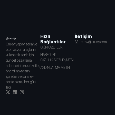
İletişim
Hızlı
Bağlantılar
crew@cruxiy.com
Cruxiy yapay zeka ve
GÜN ÖZETLERİ
otomasyon araçlarını
HABERLER
kullanarak senin için
GİZLİLİK SÖZLEŞMESİ
güncel pazarlama
haberlerini okur, özetler,
AYDINLATMA METNİ
önemli noktalarını
işaretler ve sana e-
posta olarak her gün
iletir.