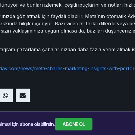
nuyor ve bunları izlemek, çeşitli ipuçlarını ve notları hızlıc
rınızda göz atmak için faydalı olabilir. Meta’nın otomatik Ad
kkında bilgiler içeriyor. Bazı videolar farklı dillerde veya b
o sizin yaklaşımınıza uygun olmasa da, bazıları düşüncenizle 
agram pazarlama çabalarınızdan daha fazla verim almak is
oday.com/news/meta-shares-marketing-insights-with-perf
ABONE OL
lmesi için
abone olabilirsin.