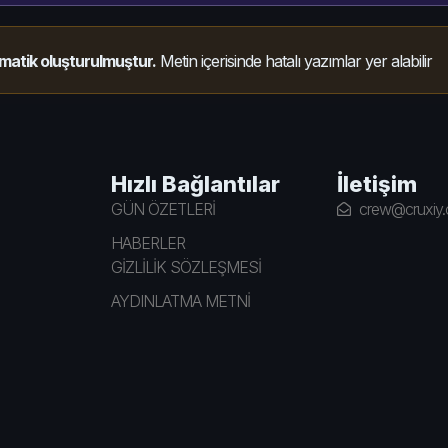
matik oluşturulmuştur.
Metin içerisinde hatalı yazımlar yer alabilir
Hızlı Bağlantılar
İletişim
GÜN ÖZETLERİ
crew@cruxiy
HABERLER
GİZLİLİK SÖZLEŞMESİ
AYDINLATMA METNİ