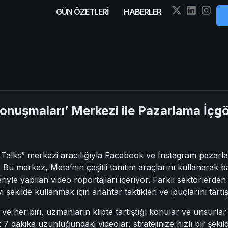
GÜN ÖZETLERİ
HABERLER
nuşmaları’ Merkezi ile Pazarlama İçgör
alks” merkezi aracılığıyla Facebook ve Instagram pazarlama
r. Bu merkez, Meta’nın çeşitli tanıtım araçlarını kullanarak 
yle yapılan video röportajları içeriyor. Farklı sektörlerde
i şekilde kullanmak için anahtar taktikleri ve ipuçlarını tartış
 ve her biri, uzmanların klipte tartıştığı konular ve unsurlar 
k 7 dakika uzunluğundaki videolar, stratejinize hızlı bir şekil