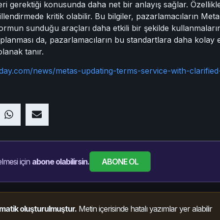
i gerektiği konusunda daha net bir anlayış sağlar. Özellikle 
illendirmede kritik olabilir. Bu bilgiler, pazarlamacıların Met
rmun sunduğu araçları daha etkili bir şekilde kullanmaların
oplanması da, pazarlamacıların bu standartlara daha kolay e
olanak tanır.
oday.com/news/metas-updating-terms-service-with-clarifi
ABONE OL
lmesi için
abone olabilirsin.
matik oluşturulmuştur.
Metin içerisinde hatalı yazımlar yer alabilir