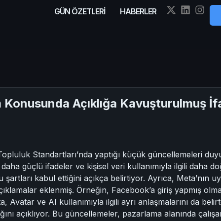
GÜN ÖZETLERİ
HABERLER
 Konusunda Açıklığa Kavuşturulmuş İfa
Topluluk Standartları’nda yaptığı küçük güncellemeleri duy
 daha güçlü ifadeler ve kişisel veri kullanımıyla ilgili daha 
şartları kabul ettiğini açıkça belirtiyor. Ayrıca, Meta’nın 
çıklamalar eklenmiş. Örneğin, Facebook’a giriş yapmış olma
a, Avatar ve AI kullanımıyla ilgili ayrı anlaşmalarını da bel
lındığını açıklıyor. Bu güncellemeler, pazarlama alanında çalı