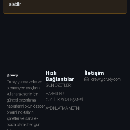
alabilir
İletişim
Hızlı
Bağlantılar
crew@cruxiy.com
Cruxiy yapay zeka ve
GÜN ÖZETLERİ
otomasyon araçlarını
HABERLER
kullanarak senin için
GİZLİLİK SÖZLEŞMESİ
güncel pazarlama
haberlerini okur, özetler,
AYDINLATMA METNİ
önemli noktalarını
işaretler ve sana e-
posta olarak her gün