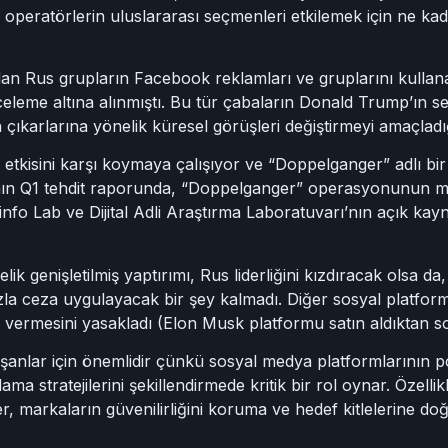
operatörlerin uluslararası seçmenleri etkilemek için ne kadar
dan Rus grupların Facebook reklamları ve gruplarını kulla
nceleme altına alınmıştı. Bu tür çabaların Donald Trump’ın 
n çıkarlarına yönelik küresel görüşleri değiştirmeyi amaçlad
 etkisini karşı koymaya çalışıyor ve “Doppelganger” adlı bir
nın Q1 tehdit raporunda, “Doppelganger” operasyonunun meş
nfo Lab ve Dijital Adli Araştırma Laboratuvarı’nın açık ka
ik genişletilmiş yaptırımı, Rus liderliğini kızdıracak olsa 
azla ceza uygulayacak bir şey kalmadı. Diğer sosyal platfor
m vermesini yasakladı (Elon Musk platformu satın aldıktan so
nlar için önemlidir çünkü sosyal medya platformlarının poli
lama stratejilerini şekillendirmede kritik bir rol oynar. Özel
er, markaların güvenilirliğini koruma ve hedef kitlelerine d