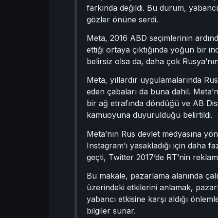
farkında değildi. Bu durum, yabancı 
gözler önüne serdi.
Meta, 2016 ABD seçimlerinin ardın
ettiği ortaya çıktığında yoğun bir i
belirsiz olsa da, daha çok Rusya’nı
Meta, yıllardır uygulamalarında Rus
eden çabaları da buna dahil. Meta’
bir ağ etrafında döndüğü ve AB Disi
kamuoyuna duyurulduğu belirtildi.
Meta’nın Rus devlet medyasına yönel
Instagram’ı yasakladığı için daha f
geçti, Twitter 2017’de RT’nin rekla
Bu makale, pazarlama alanında çalışa
üzerindeki etkilerini anlamak, pazar
yabancı etkisine karşı aldığı önleml
bilgiler sunar.