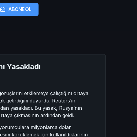
ABONE OL
nı Yasakladı
rüşlerini etkilemeye çalıştığını ortaya
k getirdiğini duyurdu. Reuters’in
ndan yasakladı. Bu yasak, Rusya’nın
 ortaya çıkmasının ardından geldi.
ı yorumculara milyonlarca dolar
ini körüklemek için kullanıldıklarının