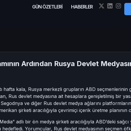
GÜN ÖZETLERİ
HABERLER
ramının Ardından Rusya Devlet Medyası
ı hafta kala, Rusya merkezli grupların ABD seçmenlerinin gö
n, Rus devlet medyasına ait hesaplara genişletilmiş bir yasa
a Segodnya ve diğer Rus devlet medya ağlarını platformları
merikan şirketi aracılığıyla çevrimiçi içerik üretme planının
edia” adlı bir ön medya şirketi aracılığıyla ABD’deki sağc
 hedefledi. Yorumcular, Rus devlet medyasının seçmen öfkes