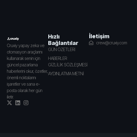
İletişim
Hızlı
Bağlantılar
crew@cruxiy.com
Cruxiy yapay zeka ve
GÜN ÖZETLERİ
otomasyon araçlarını
HABERLER
kullanarak senin için
GİZLİLİK SÖZLEŞMESİ
güncel pazarlama
haberlerini okur, özetler,
AYDINLATMA METNİ
önemli noktalarını
işaretler ve sana e-
posta olarak her gün
iletir.