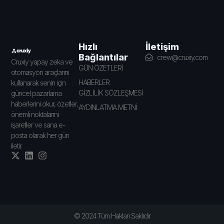
İletişim
Hızlı
Bağlantılar
crew@cruxiy.com
Cruxiy yapay zeka ve
GÜN ÖZETLERİ
otomasyon araçlarını
HABERLER
kullanarak senin için
GİZLİLİK SÖZLEŞMESİ
güncel pazarlama
haberlerini okur, özetler,
AYDINLATMA METNİ
önemli noktalarını
işaretler ve sana e-
posta olarak her gün
iletir.
© 2024 Tüm Hakları Saklıdır