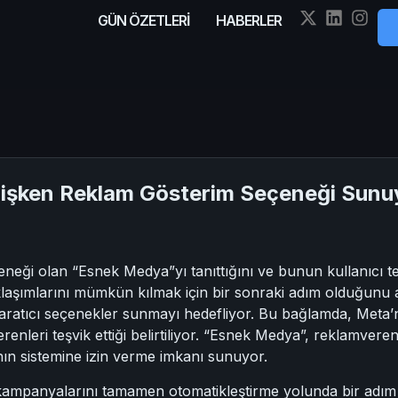
GÜN ÖZETLERİ
HABERLER
işken Reklam Gösterim Seçeneği Sunu
neği olan “Esnek Medya”yı tanıttığını ve bunun kullanıcı tep
klaşımlarını mümkün kılmak için bir sonraki adım olduğunu 
yaratıcı seçenekler sunmayı hedefliyor. Bu bağlamda, Met
renleri teşvik ettiği belirtiliyor. “Esnek Medya”, reklamverenl
nın sistemine izin verme imkanı sunuyor.
ampanyalarını tamamen otomatikleştirme yolunda bir adım 