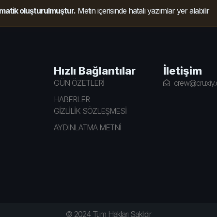
matik oluşturulmuştur.
Metin içerisinde hatalı yazımlar yer alabilir
Hızlı Bağlantılar
İletişim
GÜN ÖZETLERİ
crew@cruxiy
HABERLER
GİZLİLİK SÖZLEŞMESİ
AYDINLATMA METNİ
© 2024 Tüm Hakları Saklıdır