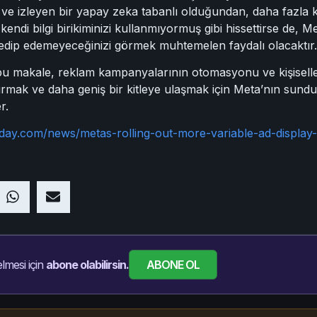
çen ve izleyen bir yapay zeka tabanlı olduğundan, daha fazla
 kendi bilgi birikiminizi kullanmıyormuş gibi hissettirse de,
edip edemeyeceğinizi görmek muhtemelen faydalı olacaktır.
bu makale, reklam kampanyalarının otomasyonu ve kişiselleşt
rmak ve daha geniş bir kitleye ulaşmak için Meta’nın sundu
r.
oday.com/news/metas-rolling-out-more-variable-ad-display
ABONE OL
lmesi için
abone olabilirsin.