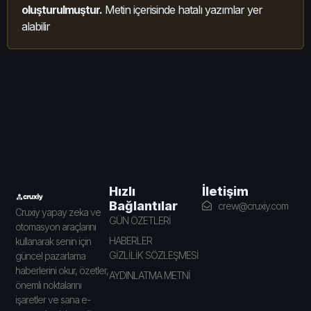
oluşturulmuştur.
Metin içerisinde hatalı yazımlar yer
alabilir
İletişim
Hızlı
Bağlantılar
crew@cruxiy.com
Cruxiy yapay zeka ve
GÜN ÖZETLERİ
otomasyon araçlarını
HABERLER
kullanarak senin için
GİZLİLİK SÖZLEŞMESİ
güncel pazarlama
haberlerini okur, özetler,
AYDINLATMA METNİ
önemli noktalarını
işaretler ve sana e-