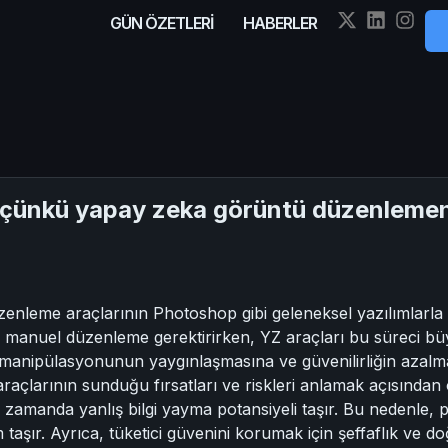
GÜN ÖZETLERİ
HABERLER
 çünkü yapay zeka görüntü düzenlemen
nleme araçlarının Photoshop gibi geleneksel yazılımlarla ka
, manuel düzenleme gerektirirken, YZ araçları bu süreci büy
 manipülasyonunun yaygınlaşmasına ve güvenilirliğin azalma
açlarının sunduğu fırsatları ve riskleri anlamak açısından öne
ı zamanda yanlış bilgi yayma potansiyeli taşır. Bu nedenle, 
m taşır. Ayrıca, tüketici güvenini korumak için şeffaflık ve d