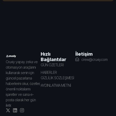
İletişim
Hızlı
Bağlantılar
crew@cruxiy.com
Cruxiy yapay zeka ve
GÜN ÖZETLERİ
otomasyon araçlarını
HABERLER
kullanarak senin için
GİZLİLİK SÖZLEŞMESİ
güncel pazarlama
haberlerini okur, özetler,
AYDINLATMA METNİ
önemli noktalarını
işaretler ve sana e-
posta olarak her gün
iletir.