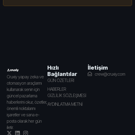
İletişim
Hızlı
Bağlantılar
crew@cruxiy.com
Cruxiy yapay zeka ve
GÜN ÖZETLERİ
otomasyon araçlarını
HABERLER
kullanarak senin için
GİZLİLİK SÖZLEŞMESİ
güncel pazarlama
haberlerini okur, özetler,
AYDINLATMA METNİ
önemli noktalarını
işaretler ve sana e-
posta olarak her gün
iletir.