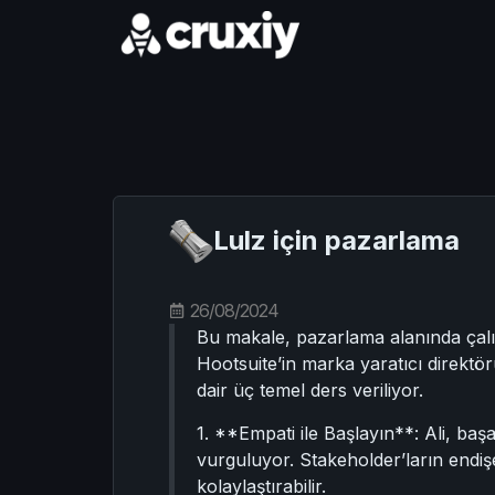
Lulz için pazarlama
26/08/2024
Bu makale, pazarlama alanında çalışa
Hootsuite’in marka yaratıcı direktö
dair üç temel ders veriliyor.
1. **Empati ile Başlayın**: Ali, başa
vurguluyor. Stakeholder’ların endi
kolaylaştırabilir.