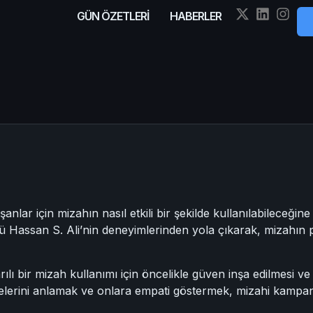
GÜN ÖZETLERİ
HABERLER
nlar için mizahın nasıl etkili bir şekilde kullanılabileceğin
rü Hassan S. Ali’nin deneyimlerinden yola çıkarak, mizahın 
rılı bir mizah kullanımı için öncelikle güven inşa edilmesi ve
şelerini anlamak ve onlara empati göstermek, mizahi kampan