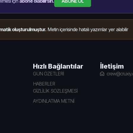
ABONE OL
lmesi için
abone olabilirsin.
matik oluşturulmuştur.
Metin içerisinde hatalı yazımlar yer alabilir
Hızlı Bağlantılar
İletişim
GÜN ÖZETLERİ
crew@cruxiy
HABERLER
GİZLİLİK SÖZLEŞMESİ
AYDINLATMA METNİ