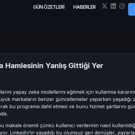
GÜN ÖZETLERİ
HABERLER
 Hamlesinin Yanlış Gittiği Yer
ilerini yapay zeka modellerini eğitmek için kullanma kararın
yük markaların benzer güncellemeler yaparken yaşadığı zorl
olarak bu programa dahil etmesi ve bunu hizmet şartlarını gü
mda.
 makale önemli çünkü kullanıcı verilerinin nasıl kullanıldığı v
yor. LinkedIn’in yaşadığı bu olumsuz geri dönüşler, pazarla