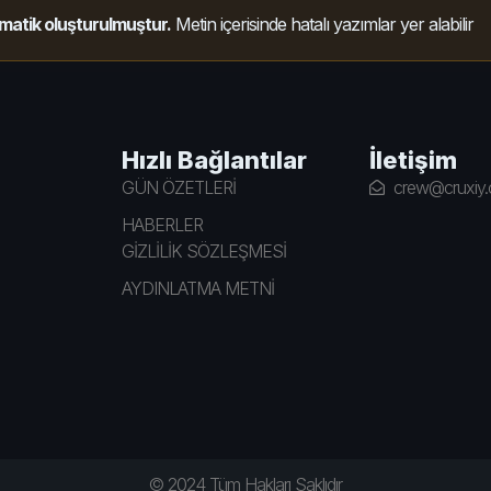
matik oluşturulmuştur.
Metin içerisinde hatalı yazımlar yer alabilir
Hızlı Bağlantılar
İletişim
GÜN ÖZETLERİ
crew@cruxiy
HABERLER
GİZLİLİK SÖZLEŞMESİ
AYDINLATMA METNİ
© 2024 Tüm Hakları Saklıdır