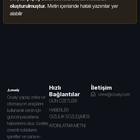
oluşturulmuştur.
Metin içerisinde hatalı yazımlar yer
alabilir
İletişim
Hızlı
Bağlantılar
crew@cruxiy.com
Cruxiy yapay zeka ve
GÜN ÖZETLERİ
otomasyon araçlarını
HABERLER
kullanarak senin için
GİZLİLİK SÖZLEŞMESİ
güncel pazarlama
haberlerini okur, özetler,
AYDINLATMA METNİ
önemli noktalarını
işaretler ve sana e-