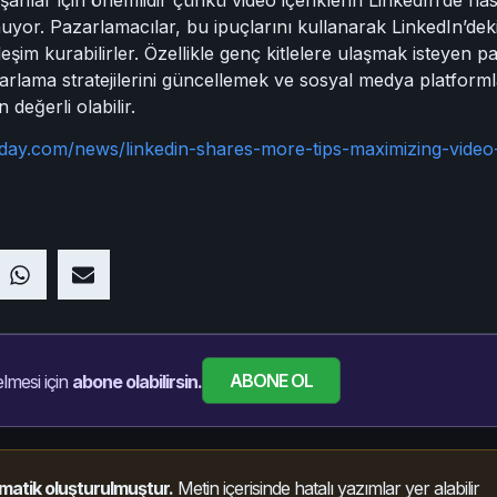
uyor. Pazarlamacılar, bu ipuçlarını kullanarak LinkedIn’deki e
tkileşim kurabilirler. Özellikle genç kitlelere ulaşmak isteyen p
zarlama stratejilerini güncellemek ve sosyal medya platform
değerli olabilir.
oday.com/news/linkedin-shares-more-tips-maximizing-vide
ABONE OL
lmesi için
abone olabilirsin.
matik oluşturulmuştur.
Metin içerisinde hatalı yazımlar yer alabilir