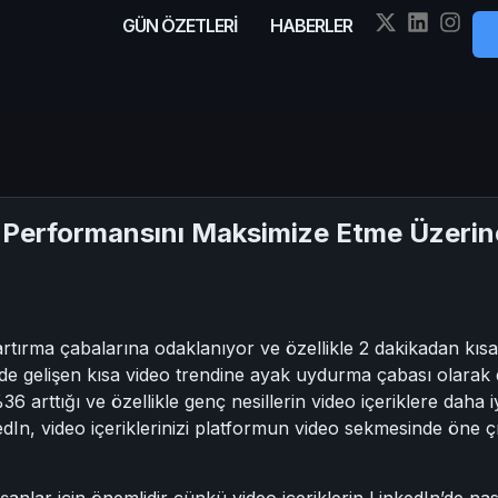
GÜN ÖZETLERİ
HABERLER
ği Performansını Maksimize Etme Üzerin
artırma çabalarına odaklanıyor ve özellikle 2 dakikadan kısa kı
de gelişen kısa video trendine ayak uydurma çabası olarak d
6 arttığı ve özellikle genç nesillerin video içeriklere daha 
edIn, video içeriklerinizi platformun video sekmesinde öne ç
anlar için önemlidir çünkü video içeriklerin LinkedIn’de na