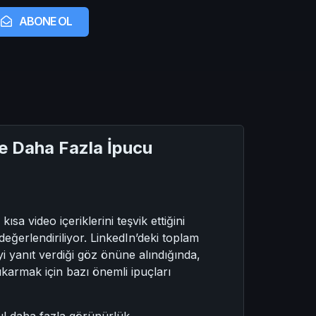
ABONE OL
e Daha Fazla İpucu
sa video içeriklerini teşvik ettiğini
eğerlendiriliyor. LinkedIn’deki toplam
iyi yanıt verdiği göz önüne alındığında,
ıkarmak için bazı önemli ipuçları
sıl daha fazla görünürlük