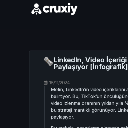
LinkedIn, Video İçeri
Paylaşıyor [İnfografik]
18/11/2024
Metin, LinkedIn’in video içeriklerini 
belirtiyor. Bu, TikTok’un öncülüğün
video izlenme oranının yıldan yıla %3
bu strateji mantıklı görünüyor. Link
paylaşıyor.
Bu makale, pazarlama alanında çalış