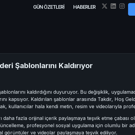
GÜN ÖZETLERİ
HABERLER
eri Şablonlarını Kaldırıyor
şablonlarını kaldırdığını duyuruyor. Bu değişiklik, uygulama
ını kapsıyor. Kaldırılan şablonlar arasında Takdir, Hoş Ge
ak, kullanıcılar hala kendi metin, resim ve videolarıyla prof
rı daha fazla orijinal içerik paylaşmaya teşvik etme çabası ola
celleme, profesyonel sosyal uygulama için olumlu bir adım o
al görüntüler ve videolar paylaşmaya teşvik ediliyor.