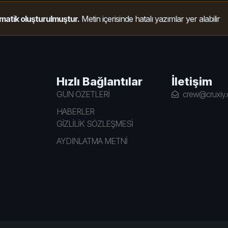
matik oluşturulmuştur.
Metin içerisinde hatalı yazımlar yer alabilir
Hızlı Bağlantılar
İletişim
GÜN ÖZETLERİ
crew@cruxiy
HABERLER
GİZLİLİK SÖZLEŞMESİ
AYDINLATMA METNİ