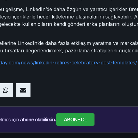
bu gelişme, LinkedIn’de daha özgün ve yaratıcı içerikler üre
eyici içeriklerle hedef kitlelerine ulaşmalarını sağlayabilir. Ay
elecekte kullanıcıların kendi gönderi arka planlarını oluştu
lerine LinkedIn’de daha fazla etkileşim yaratma ve markalar
u fırsatları değerlendirmek, pazarlama stratejilerini güçlendir
day.com/news/linkedin-retires-celebratory-post-templates
ABONE OL
lmesi için
abone olabilirsin.