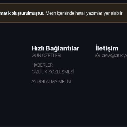
matik oluşturulmuştur.
Metin içerisinde hatalı yazımlar yer alabilir
Hızlı Bağlantılar
İletişim
GÜN ÖZETLERİ
crew@cruxiy
HABERLER
GİZLİLİK SÖZLEŞMESİ
AYDINLATMA METNİ