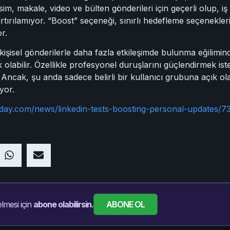
im, makale, video ve bülten gönderileri için geçerli olup, iş il
tırılamıyor. “Boost” seçeneği, sınırlı hedefleme seçenekleri
r.
n kişisel gönderilerle daha fazla etkileşimde bulunma eğilim
k olabilir. Özellikle profesyonel duruşlarını güçlendirmek ist
Ancak, şu anda sadece belirli bir kullanıcı grubuna açık ola
yor.
oday.com/news/linkedin-tests-boosting-personal-updates/7
ABONE OL
lmesi için
abone olabilirsin.