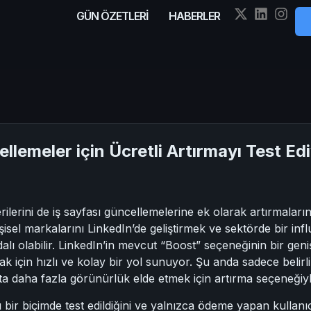
GÜN ÖZETLERİ
HABERLER
ellemeler için Ücretli Artırmayı Test Ed
erilerini de iş sayfası güncellemelerine ek olarak artırmalar
işisel markalarını LinkedIn’de geliştirmek ve sektörde bir inf
lı olabilir. LinkedIn’in mevcut “Boost” seçeneğinin bir geni
 için hızlı ve kolay bir yol sunuyor. Şu anda sadece belirli k
ışta daha fazla görünürlük elde etmek için artırma seçeneğiyl
ı bir biçimde test edildiğini ve yalnızca ödeme yapan kullanı