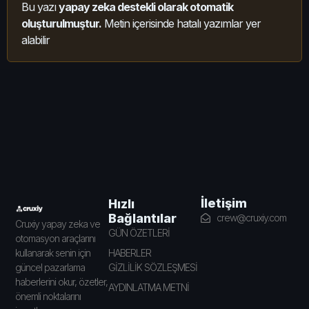
Bu yazı
yapay zeka destekli olarak otomatik
oluşturulmuştur.
Metin içerisinde hatalı yazımlar yer
alabilir
İletişim
Hızlı
Bağlantılar
crew@cruxiy.com
Cruxiy yapay zeka ve
GÜN ÖZETLERİ
otomasyon araçlarını
HABERLER
kullanarak senin için
GİZLİLİK SÖZLEŞMESİ
güncel pazarlama
haberlerini okur, özetler,
AYDINLATMA METNİ
önemli noktalarını