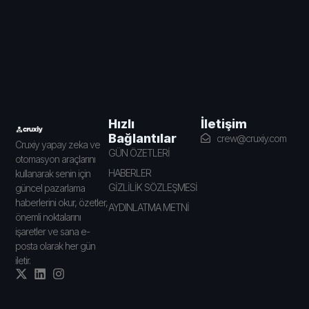
İletişim
Hızlı
Bağlantılar
crew@cruxiy.com
Cruxiy yapay zeka ve
GÜN ÖZETLERİ
otomasyon araçlarını
HABERLER
kullanarak senin için
GİZLİLİK SÖZLEŞMESİ
güncel pazarlama
haberlerini okur, özetler,
AYDINLATMA METNİ
önemli noktalarını
işaretler ve sana e-
posta olarak her gün
iletir.