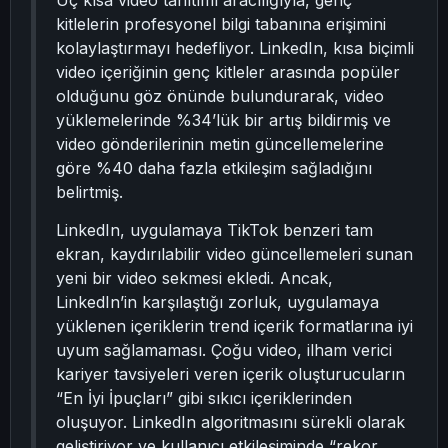
Üç kısa video tanıtımı aracılığıyla, genç
kitlelerin profesyonel bilgi tabanına erişimini
kolaylaştırmayı hedefliyor. LinkedIn, kısa biçimli
video içeriğinin genç kitleler arasında popüler
olduğunu göz önünde bulundurarak, video
yüklemelerinde %34’lük bir artış bildirmiş ve
video gönderilerinin metin güncellemelerine
göre %40 daha fazla etkileşim sağladığını
belirtmiş.
LinkedIn, uygulamaya TikTok benzeri tam
ekran, kaydırılabilir video güncellemeleri sunan
yeni bir video sekmesi ekledi. Ancak,
LinkedIn’in karşılaştığı zorluk, uygulamaya
yüklenen içeriklerin trend içerik formatlarına iyi
uyum sağlamaması. Çoğu video, ilham verici
kariyer tavsiyeleri veren içerik oluşturucuların
“En İyi İpuçları” gibi sıkıcı içeriklerinden
oluşuyor. LinkedIn algoritmasını sürekli olarak
geliştiriyor ve kullanıcı etkileşiminde “rekor