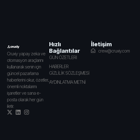
İletişim
Hızlı
Bağlantılar
crew@cruxiy.com
Cruxiy yapay zeka ve
GÜN ÖZETLERİ
otomasyon araçlarını
HABERLER
kullanarak senin için
GİZLİLİK SÖZLEŞMESİ
güncel pazarlama
haberlerini okur, özetler,
AYDINLATMA METNİ
önemli noktalarını
işaretler ve sana e-
posta olarak her gün
iletir.