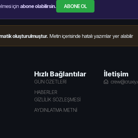
ABONE OL
lmesi için
abone olabilirsin.
matik oluşturulmuştur.
Metin içerisinde hatalı yazımlar yer alabilir
Hızlı Bağlantılar
İletişim
GÜN ÖZETLERİ
crew@cruxiy
HABERLER
GİZLİLİK SÖZLEŞMESİ
AYDINLATMA METNİ