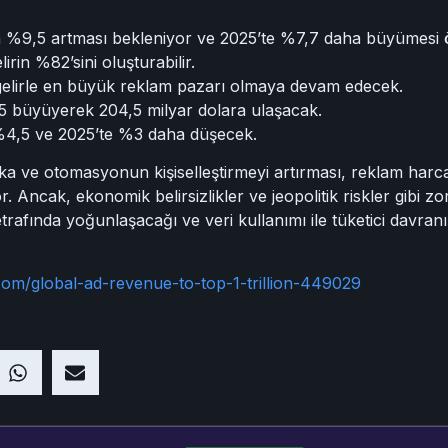
nin %9,5 artması bekleniyor ve 2025’te %7,7 daha büyümesi
lirin %82’sini oluşturabilir.
 gelirle en büyük reklam pazarı olmaya devam edecek.
,5 büyüyerek 204,5 milyar dolara ulaşacak.
ıl %4,5 ve 2025’te %3 daha düşecek.
zeka ve otomasyonun kişiselleştirmeyi artırması, reklam ha
. Ancak, ekonomik belirsizlikler ve jeopolitik riskler gibi 
trafında yoğunlaşacağı ve veri kullanımı ile tüketici davran
com/global-ad-revenue-to-top-1-trillion-449029