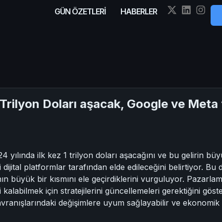
GÜN ÖZETLERİ
HABERLER
1 Trilyon Doları aşacak, Google ve Met
 yılında ilk kez 1 trilyon doları aşacağını ve bu gelirin bü
jital platformlar tarafından elde edileceğini belirtiyor. Bu d
ın büyük bir kısmını ele geçirdiklerini vurguluyor. Pazarlam
çi kalabilmek için stratejilerini güncellemeleri gerektiğini g
davranışlarındaki değişimlere uyum sağlayabilir ve ekonomik bel