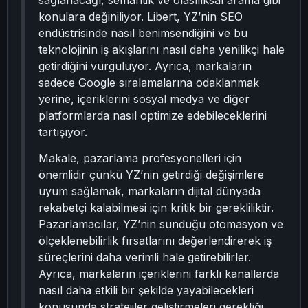
sağlanacağı, semantik ve olasılıksal arama gibi
konulara değiniliyor. Libert, YZ’nin SEO
endüstrisinde nasıl benimsendiğini ve bu
teknolojinin iş akışlarını nasıl daha yenilikçi hale
getirdiğini vurguluyor. Ayrıca, markaların
sadece Google sıralamalarına odaklanmak
yerine, içeriklerini sosyal medya ve diğer
platformlarda nasıl optimize edebileceklerini
tartışıyor.
Makale, pazarlama profesyonelleri için
önemlidir çünkü YZ’nin getirdiği değişimlere
uyum sağlamak, markaların dijital dünyada
rekabetçi kalabilmesi için kritik bir gerekliliktir.
Pazarlamacılar, YZ’nin sunduğu otomasyon ve
ölçeklenebilirlik fırsatlarını değerlendirerek iş
süreçlerini daha verimli hale getirebilirler.
Ayrıca, markaların içeriklerini farklı kanallarda
nasıl daha etkili bir şekilde yayabilecekleri
konusunda stratejiler geliştirmeleri gerektiği