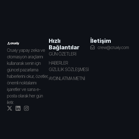
İletişim
Hızlı
Bağlantılar
crew@cruxiy.com
Cruxiy yapay zeka ve
GÜN ÖZETLERİ
otomasyon araçlarını
HABERLER
kullanarak senin için
GİZLİLİK SÖZLEŞMESİ
güncel pazarlama
haberlerini okur, özetler,
AYDINLATMA METNİ
önemli noktalarını
işaretler ve sana e-
posta olarak her gün
iletir.