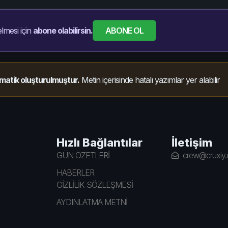
ABONE OL
lmesi için
abone olabilirsin.
matik oluşturulmuştur.
Metin içerisinde hatalı yazımlar yer alabilir
Hızlı Bağlantılar
İletişim
GÜN ÖZETLERİ
crew@cruxiy
HABERLER
GİZLİLİK SÖZLEŞMESİ
AYDINLATMA METNİ