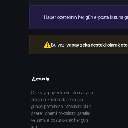
Haber özetlerinin her gün e-posta kutuna ge
Bu yazı
yapay zeka destekli olarak oto
Cruxiy yapay zeka ve otomasyon
araçlarını kullanarak senin için
güncel pazarlama haberlerini okur,
özetler, önemli noktalarını işaretler
ve sana e-posta olarak her gün
iletir.