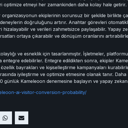
mleri optimize etmeyi her zamankinden daha kolay hale getirir.
 organizasyonun ekiplerinin sorunsuz bir şekilde birlikte ça
e deneylerin doğruluğunu artırır. Anahtar görevleri otomatikl
ri hizalayabilir ve verileri zahmetsizce paylaşabilir. Yapay z
 fırsatları ortaya çıkarabilir ve dönüşüm oranlarını artırabil
ylığı ve esneklik için tasarlanmıştır. İşletmeler, platform
a entegre edebilirler. Entegre edildikten sonra, ekipler K
 özellik bayrakları ve kişiselleştirme kampanyaları kurabilir
 sırasında iyileştirme ve optimize etmesine olanak tanır. Dah
 30 günlük Kameleoon denemesine başlayın ve yapay zekanın
leoon-ai-visitor-conversion-probability/