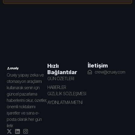
İletişim
Hızlı
Bağlantılar
crew@cruxiy.com
Cruxiy yapay zeka ve
GÜN ÖZETLERİ
otomasyon araçlarını
HABERLER
kullanarak senin için
GİZLİLİK SÖZLEŞMESİ
güncel pazarlama
haberlerini okur, özetler,
AYDINLATMA METNİ
önemli noktalarını
işaretler ve sana e-
posta olarak her gün
iletir.