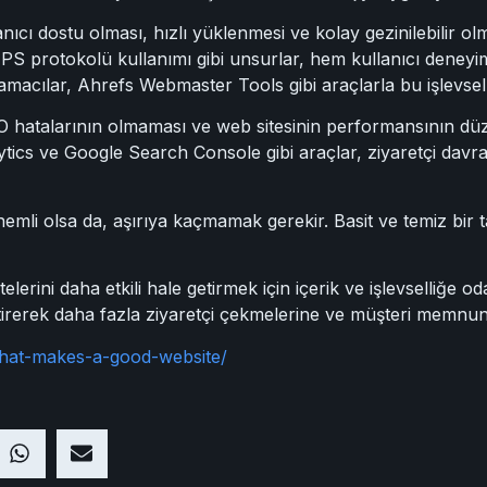
lanıcı dostu olması, hızlı yüklenmesi ve kolay gezinilebilir ol
S protokolü kullanımı gibi unsurlar, hem kullanıcı deney
amacılar, Ahrefs Webmaster Tools gibi araçlarla bu işlevselli
 hatalarının olmaması ve web sitesinin performansının düze
ics ve Google Search Console gibi araçlar, ziyaretçi davranı
mli olsa da, aşırıya kaçmamak gerekir. Basit ve temiz bir ta
lerini daha etkili hale getirmek için içerik ve işlevselliğe o
liştirerek daha fazla ziyaretçi çekmelerine ve müşteri memnuni
what-makes-a-good-website/