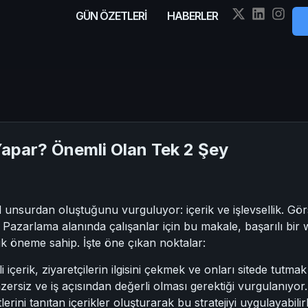
GÜN ÖZETLERİ
HABERLER
 Yapar? Önemli Olan Tek 2 Şey
el unsurdan oluştuğunu vurguluyor: içerik ve işlevsellik. Gör
 Pazarlama alanında çalışanlar için bu makale, başarılı bir
ik öneme sahip. İşte öne çıkan noktalar:
eli içerik, ziyaretçilerin ilgisini çekmek ve onları sitede tutma
enzersiz ve iş açısından değerli olması gerektiği vurgulanıyo
ini tanıtan içerikler oluşturarak bu stratejiyi uygulayabilirl