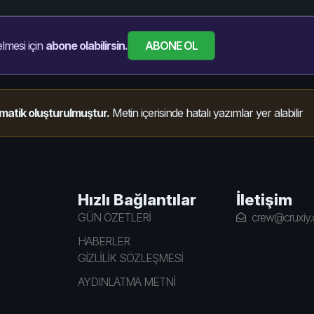
ABONE OL
lmesi için
abone olabilirsin.
matik oluşturulmuştur.
Metin içerisinde hatalı yazımlar yer alabilir
Hızlı Bağlantılar
İletişim
GÜN ÖZETLERİ
crew@cruxiy
HABERLER
GİZLİLİK SÖZLEŞMESİ
AYDINLATMA METNİ