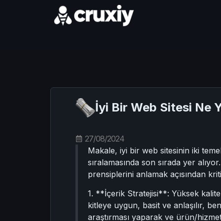
İyi Bir Web Sitesi Ne
27/08/2024
Makale, iyi bir web sitesinin iki tem
sıralamasında son sırada yer alıyor.
prensiplerini anlamak açısından krit
1. **İçerik Stratejisi**: Yüksek kalit
kitleye uygun, basit ve anlaşılır, b
araştırması yaparak ve ürün/hizmetler