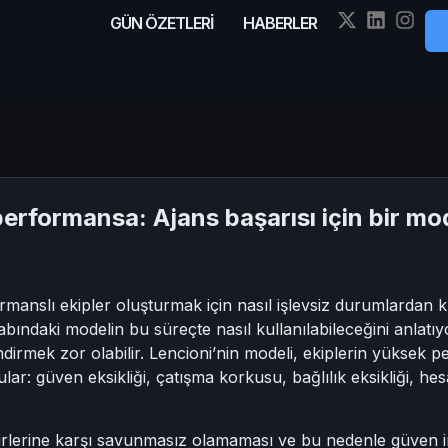
GÜN ÖZETLERİ
HABERLER
performansa: Ajans başarısı için bir mo
manslı ekipler oluşturmak için nasıl işlevsiz durumlardan ku
ındaki modelin bu süreçte nasıl kullanılabileceğini anlatıyo
dirmek zor olabilir. Lencioni’nin modeli, ekiplerin yüksek p
lar: güven eksikliği, çatışma korkusu, bağlılık eksikliği, he
irbirlerine karşı savunmasız olamaması ve bu nedenle güve