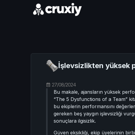
İşlevsizlikten yüksek 
27/08/2024
Bu makale, ajansların yüksek perfor
“The 5 Dysfunctions of a Team” kitab
bu ekiplerin performansını değerlen
gereken beş yaygın işlevsizliği vurgu
sonuçlara ilgisizlik.
Güven eksikliği, ekip üyelerinin b