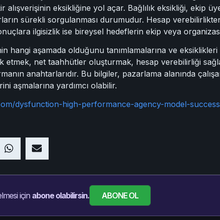
ir alışverişinin eksikliğine yol açar. Bağlılık eksikliği, ekip 
arın sürekli sorgulanması durumudur. Hesap verebilirlikten 
uçlara ilgisizlik ise bireysel hedeflerin ekip veya organiz
inin hangi aşamada olduğunu tanımlamalarına ve eksiklikleri
şvik etmek, net taahhütler oluşturmak, hesap verebilirliği 
anın anahtarlarıdır. Bu bilgiler, pazarlama alanında çalışan
ini aşmalarına yardımcı olabilir.
d.com/dysfunction-high-performance-agency-model-succes
ABONE OL
lmesi için
abone olabilirsin.