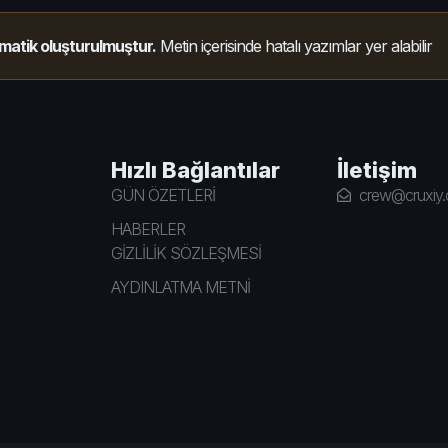
matik oluşturulmuştur.
Metin içerisinde hatalı yazımlar yer alabilir
Hızlı Bağlantılar
İletişim
GÜN ÖZETLERİ
crew@cruxiy
HABERLER
GİZLİLİK SÖZLEŞMESİ
AYDINLATMA METNİ