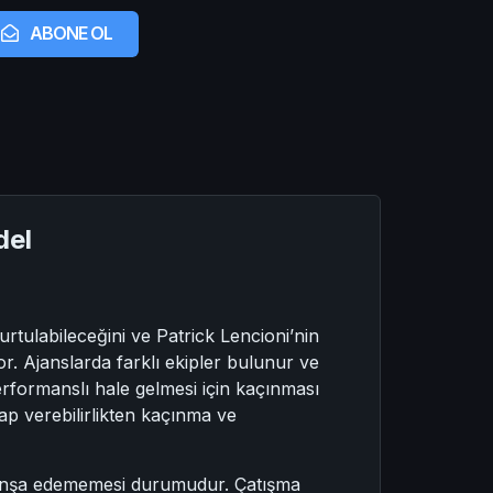
ABONE OL
del
rtulabileceğini ve Patrick Lencioni’nin
r. Ajanslarda farklı ekipler bulunur ve
erformanslı hale gelmesi için kaçınması
sap verebilirlikten kaçınma ve
n inşa edememesi durumudur. Çatışma