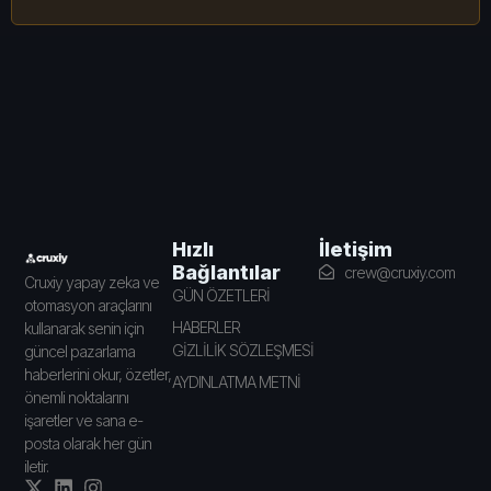
İletişim
Hızlı
Bağlantılar
crew@cruxiy.com
Cruxiy yapay zeka ve
GÜN ÖZETLERİ
otomasyon araçlarını
HABERLER
kullanarak senin için
GİZLİLİK SÖZLEŞMESİ
güncel pazarlama
haberlerini okur, özetler,
AYDINLATMA METNİ
önemli noktalarını
işaretler ve sana e-
posta olarak her gün
iletir.