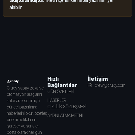
oluşturulmuştur.
Metin içerisinde hatalı yazımlar yer
alabilir
İletişim
Hızlı
Bağlantılar
crew@cruxiy.com
Cruxiy yapay zeka ve
GÜN ÖZETLERİ
otomasyon araçlarını
HABERLER
kullanarak senin için
GİZLİLİK SÖZLEŞMESİ
güncel pazarlama
haberlerini okur, özetler,
AYDINLATMA METNİ
önemli noktalarını
işaretler ve sana e-
posta olarak her gün