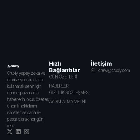
İletişim
Hızlı
Bağlantılar
crew@cruxiy.com
Cruxiy yapay zeka ve
GÜN ÖZETLERİ
otomasyon araçlarını
HABERLER
kullanarak senin için
GİZLİLİK SÖZLEŞMESİ
güncel pazarlama
haberlerini okur, özetler,
AYDINLATMA METNİ
önemli noktalarını
işaretler ve sana e-
posta olarak her gün
iletir.