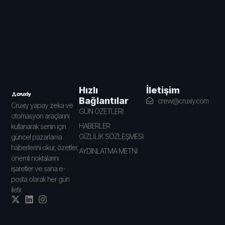
İletişim
Hızlı
Bağlantılar
crew@cruxiy.com
Cruxiy yapay zeka ve
GÜN ÖZETLERİ
otomasyon araçlarını
HABERLER
kullanarak senin için
GİZLİLİK SÖZLEŞMESİ
güncel pazarlama
haberlerini okur, özetler,
AYDINLATMA METNİ
önemli noktalarını
işaretler ve sana e-
posta olarak her gün
iletir.