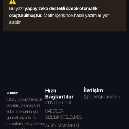
Bu yazı
yapay zeka destekli olarak otomatik
oluşturulmuştur.
Metin içerisinde hatalı yazımlar yer
alabilir
İletişim
Hızlı
Bağlantılar
crew@cruxiy.com
Cruxiy yapay zeka ve
GÜN ÖZETLERİ
otomasyon araçlarını
HABERLER
kullanarak senin için
GİZLİLİK SÖZLEŞMESİ
güncel pazarlama
haberlerini okur, özetler,
AYDINLATMA METNİ