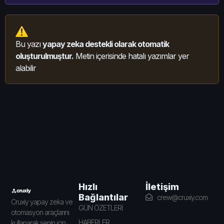
Bu yazı
yapay zeka destekli olarak otomatik
oluşturulmuştur.
Metin içerisinde hatalı yazımlar yer
alabilir
İletişim
Hızlı
Bağlantılar
crew@cruxiy.com
Cruxiy yapay zeka ve
GÜN ÖZETLERİ
otomasyon araçlarını
HABERLER
kullanarak senin için