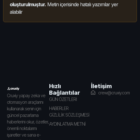
oluşturulmuştur.
Metin içerisinde hatalı yazımlar yer
alabilir
İletişim
Hızlı
Bağlantılar
crew@cruxiy.com
Cruxiy yapay zeka ve
GÜN ÖZETLERİ
otomasyon araçlarını
HABERLER
kullanarak senin için
GİZLİLİK SÖZLEŞMESİ
güncel pazarlama
haberlerini okur, özetler,
AYDINLATMA METNİ
önemli noktalarını
işaretler ve sana e-