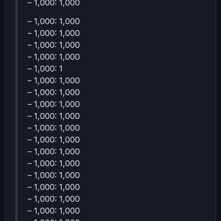
– 1,000: 1,000
– 1,000: 1,000
– 1,000: 1,000
– 1,000: 1,000
– 1,000: 1,000
– 1,000: 1
– 1,000: 1,000
– 1,000: 1,000
– 1,000: 1,000
– 1,000: 1,000
– 1,000: 1,000
– 1,000: 1,000
– 1,000: 1,000
– 1,000: 1,000
– 1,000: 1,000
– 1,000: 1,000
– 1,000: 1,000
– 1,000: 1,000