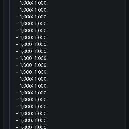
– 1,000: 1,000
– 1,000: 1,000
– 1,000: 1,000
– 1,000: 1,000
– 1,000: 1,000
– 1,000: 1,000
– 1,000: 1,000
– 1,000: 1,000
– 1,000: 1,000
– 1,000: 1,000
– 1,000: 1,000
– 1,000: 1,000
– 1,000: 1,000
– 1,000: 1,000
– 1,000: 1,000
– 1,000: 1,000
– 1,000: 1,000
– 1,000: 1,000
– 1,000: 1,000