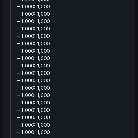
– 1,000: 1,000
– 1,000: 1,000
– 1,000: 1,000
– 1,000: 1,000
– 1,000: 1,000
– 1,000: 1,000
– 1,000: 1,000
– 1,000: 1,000
– 1,000: 1,000
– 1,000: 1,000
– 1,000: 1,000
– 1,000: 1,000
– 1,000: 1,000
– 1,000: 1,000
– 1,000: 1,000
– 1,000: 1,000
– 1,000: 1,000
– 1,000: 1,000