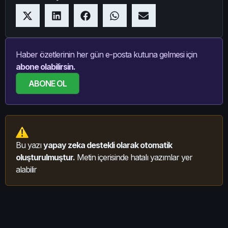
Haber özetlerinin her gün e-posta kutuna gelmesi için
abone olabilirsin.
ABONE OL
Bu yazı
yapay zeka destekli olarak otomatik
oluşturulmuştur.
Metin içerisinde hatalı yazımlar yer
alabilir