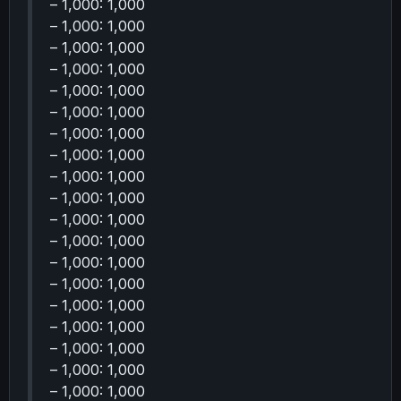
– 1,000: 1,000
– 1,000: 1,000
– 1,000: 1,000
– 1,000: 1,000
– 1,000: 1,000
– 1,000: 1,000
– 1,000: 1,000
– 1,000: 1,000
– 1,000: 1,000
– 1,000: 1,000
– 1,000: 1,000
– 1,000: 1,000
– 1,000: 1,000
– 1,000: 1,000
– 1,000: 1,000
– 1,000: 1,000
– 1,000: 1,000
– 1,000: 1,000
– 1,000: 1,000