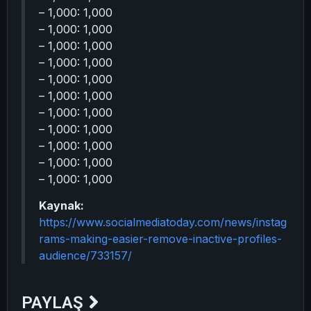
– 1,000: 1,000
– 1,000: 1,000
– 1,000: 1,000
– 1,000: 1,000
– 1,000: 1,000
– 1,000: 1,000
– 1,000: 1,000
– 1,000: 1,000
– 1,000: 1,000
– 1,000: 1,000
– 1,000: 1,000
Kaynak:
https://www.socialmediatoday.com/news/instag
rams-making-easier-remove-inactive-profiles-
audience/733157/
PAYLAŞ