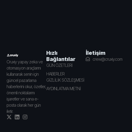
İletişim
Hızlı
Bağlantılar
crew@cruxiy.com
Cruxiy yapay zeka ve
GÜN ÖZETLERİ
otomasyon araçlarını
HABERLER
kullanarak senin için
GİZLİLİK SÖZLEŞMESİ
güncel pazarlama
haberlerini okur, özetler,
AYDINLATMA METNİ
önemli noktalarını
işaretler ve sana e-
posta olarak her gün
iletir.