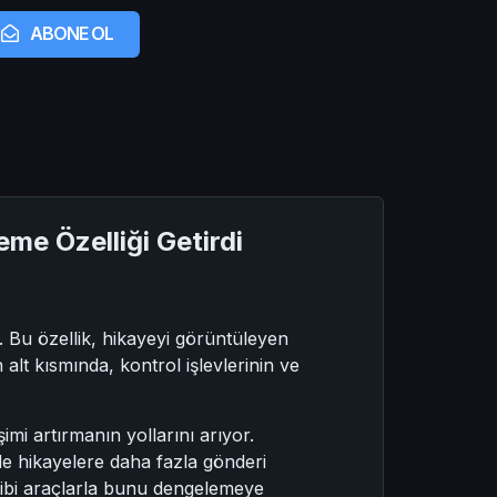
ABONE OL
eme Özelliği Getirdi
. Bu özellik, hikayeyi görüntüleyen
lt kısmında, kontrol işlevlerinin ve
mi artırmanın yollarını arıyor.
e hikayelere daha fazla gönderi
gibi araçlarla bunu dengelemeye