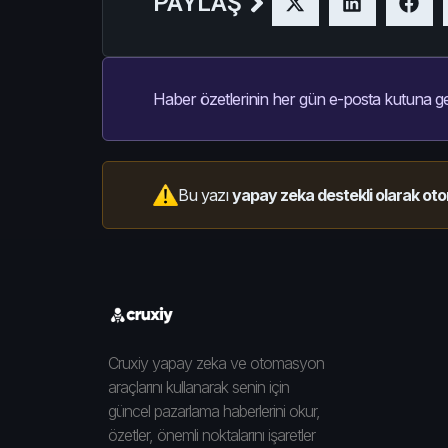
PAYLAŞ
Haber özetlerinin her gün e-posta kutuna ge
Bu yazı
yapay zeka destekli olarak oto
Cruxiy yapay zeka ve otomasyon
araçlarını kullanarak senin için
güncel pazarlama haberlerini okur,
özetler, önemli noktalarını işaretler