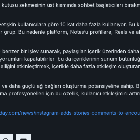
en kutusu sekmesinin üst kısmında sohbet başlatıcıları bıra
yetişkin kullanıcılara göre 10 kat daha fazla kullanıyor. Bu ku
ir grup. Bu nedenle platform, Notes’u profillere, Reels ve ak
benzer bir işlev sunarak, paylaşılan içerik üzerinden daha 
u yorumları kapatabilirler, bu da içeriklerinin sunum bütünl
ğini etkinleştirmek, içerikle daha fazla etkileşim oluşturarak
 ve daha güçlü ağ bağları oluşturma potansiyeline sahip. B
ma profesyonelleri için bu özellik, kullanıcı etkileşimini ar
oday.com/news/instagram-adds-stories-comments-to-encou