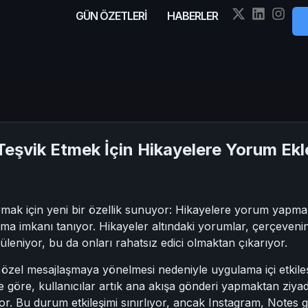
GÜN ÖZETLERİ
HABERLER
Teşvik Etmek İçin Hikayelere Yorum Ekl
tırmak için yeni bir özellik sunuyor: Hikayelere yorum yapma
a imkanı tanıyor. Hikayeler altındaki yorumlar, çerçevenin a
tüleniyor, bu da onları rahatsız edici olmaktan çıkarıyor.
 özel mesajlaşmaya yönelmesi nedeniyle uygulama içi etkileşi
göre, kullanıcılar artık ana akışa gönderi yapmaktan ziyad
r. Bu durum etkileşimi sınırlıyor, ancak Instagram, Notes 