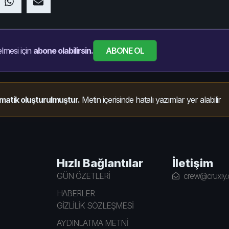
ABONE OL
lmesi için
abone olabilirsin.
matik oluşturulmuştur.
Metin içerisinde hatalı yazımlar yer alabilir
Hızlı Bağlantılar
İletişim
GÜN ÖZETLERİ
crew@cruxiy
HABERLER
GİZLİLİK SÖZLEŞMESİ
AYDINLATMA METNİ